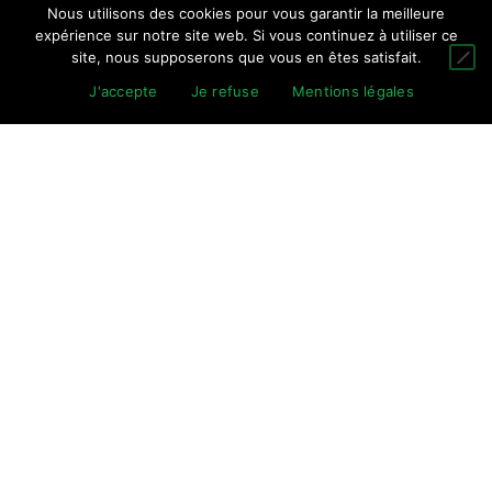
Nous utilisons des cookies pour vous garantir la meilleure
expérience sur notre site web. Si vous continuez à utiliser ce
site, nous supposerons que vous en êtes satisfait.
J'accepte
Je refuse
Mentions légales
INFORMATIONS RELATIVES À L’HÉBERGEUR
Raison sociale : 1&1 IONOS SARL
Adresse : 7 PLACE DE LA GARE 57200 SARREGUEMINES –
France
Téléphone : 0970808911
E-mail : support@1and1.fr
SIRET : 43130377500016
INFORMATIONS RELATIVES À L’ÉDITEUR
Raison sociale : SAS CREACOM